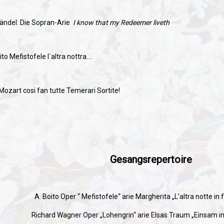
Händel:
Die Sopran-Arie
I know that my Redeemer liveth
to Mefistofele I´altra nottra….
Mozart cosi fan tutte Temerari Sortite!
Gesangsrepertoire
A. Boito Oper “ Mefistofele“ arie Margherita „L’altra notte in
Richard Wagner Oper „Lohengrin“ arie Elsas Traum „Einsam i