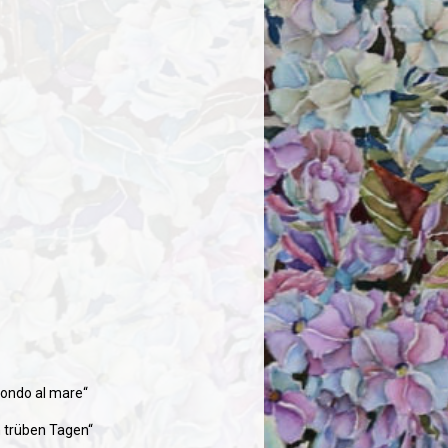
 fondo al mare“
n trüben Tagen“