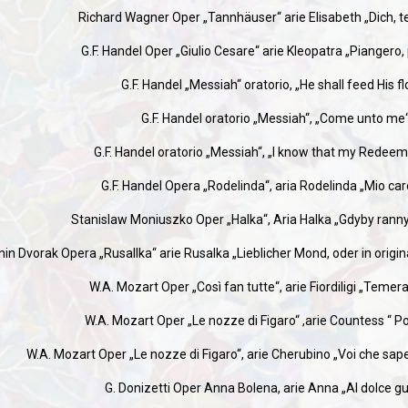
Richard Wagner Oper „Tannhäuser“ arie Elisabeth „Dich, t
G.F. Handel Oper „Giulio Cesare“ arie Kleopatra „Piangero,
G.F. Handel „Messiah“ oratorio, „He shall feed His fl
G.F. Handel oratorio „Messiah“, „Come unto me
G.F. Handel oratorio „Messiah“, „I know that my Redeeme
G.F. Handel Opera „Rodelinda“, aria Rodelinda „Mio ca
Stanislaw Moniuszko Oper „Halka“, Aria Halka „Gdyby rann
in Dvorak Opera „Rusallka“ arie Rusalka „Lieblicher Mond, oder in origi
W.A. Mozart Oper „Così fan tutte“, arie Fiordiligi „Temerar
W.A. Mozart Oper „Le nozze di Figaro“ ,arie Countess “ P
W.A. Mozart Oper „Le nozze di Figaro“, arie Cherubino „Voi che sa
G. Donizetti Oper Anna Bolena, arie Anna „Al dolce g