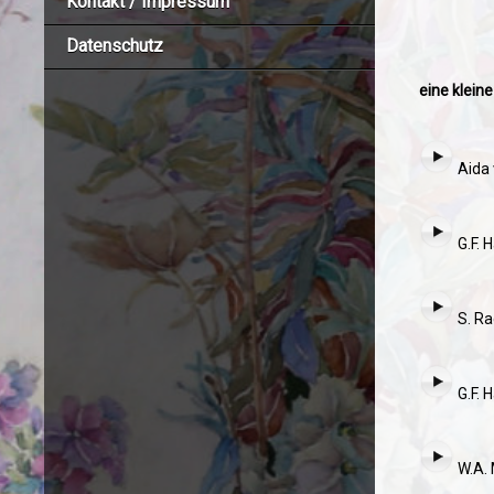
Kontakt / Impressum
Datenschutz
eine klein
Aida 
G.F. 
S. Ra
G.F. 
W.A. 