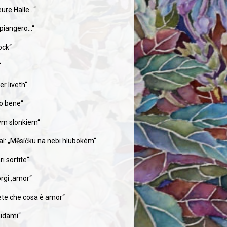
eure Halle…“
 piangero…“
ock“
“
r liveth“
ro bene“
ym slonkiem“
nal: „Měsíčku na nebi hlubokém“
i sortite“
orgi ,amor“
pete che cosa è amor“
uidami“