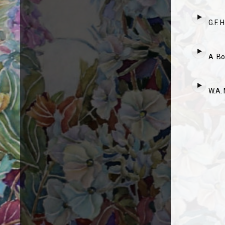
G.F. 
A. Boi
W.A. 